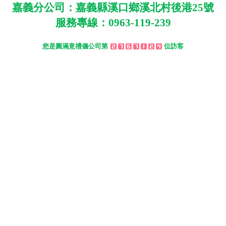
嘉義分公司：嘉義縣溪口鄉溪北村後港
25
號
服務專線：
0963-119-239
您是圓滿意禮儀公司第
位訪客