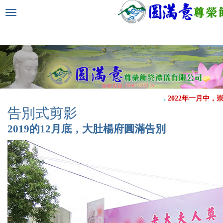
選
單
切
換
2022年一月中，崇
告別式剪影
2019的12月底，大肚楊府圓滿告別